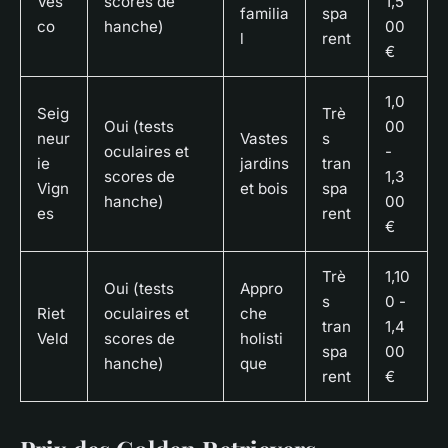
Ves
scores de
1,5
familia
spa
co
hanche)
00
l
rent
€
1,0
Seig
Trè
Oui (tests
00
neur
Vastes
s
oculaires et
-
ie
jardins
tran
scores de
1,3
Vign
et bois
spa
hanche)
00
es
rent
€
Trè
1,10
Oui (tests
Appro
s
0 -
Riet
oculaires et
che
tran
1,4
Veld
scores de
holisti
spa
00
hanche)
que
rent
€